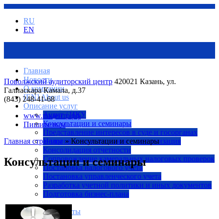
RU
EN
Главная
Новости
Поволжский аудиторский центр
420021 Казань, ул.
О компании
Галиаскара Камала, д.37
[EN] About us
(843) 248-41-68
Описание услуг
Аудит / ИКУ
www.пацентр.рф
Консультации и семинары
Пишите нам
Представление интересов в суде и госорганах
Главная страница
Налоговое планирование и оптимизация
» Консультации и семинары
Консолидация отчетности
Сопровождение камеральных налоговых проверок
Консультации и семинары
Постановка налогового учета
Постановка управленческого учета
Разработка учетной политики и иных документов
Подготовка бизнес-плана
Наши реквизиты