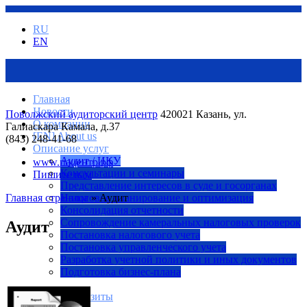
RU
EN
Главная
Новости
Поволжский аудиторский центр
420021 Казань, ул.
О компании
Галиаскара Камала, д.37
[EN] About us
(843) 248-41-68
Описание услуг
Аудит / ИКУ
www.пацентр.рф
Консультации и семинары
Пишите нам
Представление интересов в суде и госорганах
Главная страница
Налоговое планирование и оптимизация
» Аудит
Консолидация отчетности
Сопровождение камеральных налоговых проверок
Аудит
Постановка налогового учета
Постановка управленческого учета
Разработка учетной политики и иных документов
Подготовка бизнес-плана
Наши реквизиты