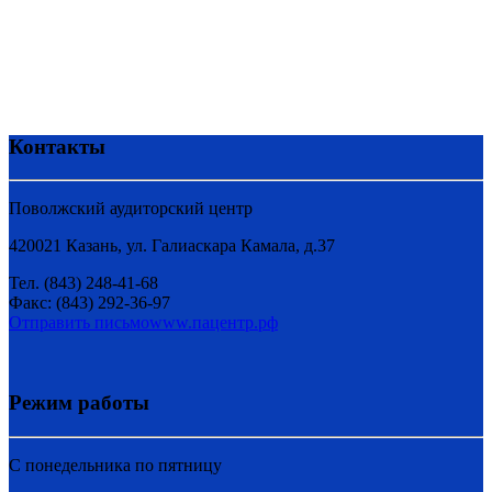
Контакты
Поволжский аудиторский центр
420021 Казань, ул. Галиаскара Камала, д.37
Тел. (843) 248-41-68
Факс: (843) 292-36-97
Отправить письмо
www.пацентр.рф
Режим работы
C понедельника по пятницу