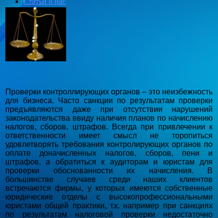
Статьи о нас
Фотогалерея
Контакты
Вакансии
Проверки контроллирующих органов – это неизбежность
для бизнеса. Часто санкции по результатам проверки
предъявляются даже при отсутствии нарушений
законодательства ввиду наличия планов по начислению
налогов, сборов, штрафов. Всегда при привлечении к
ответственности имеет смысл не торопиться
удовлетворять требования контролирующих органов по
оплате доначисленных налогов, сборов, пени и
штрафов, а обратиться к аудиторам и юристам для
проверки обоснованности их начисления. В
большинстве случаев среди наших клиентов
встречаются фирмы, у которых имеются собственные
юридические отделы с высокопрофессиональными
юристами общей практики, т.к. например при санкциях
по результатам налоговой проверки недостаточно